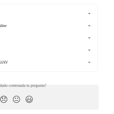
nline
 GIAV
ado contestada tu pregunta?
😞
😐
😃